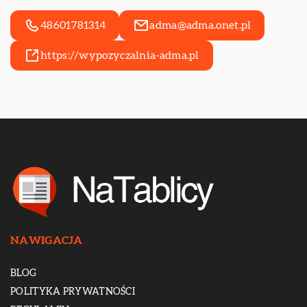
48601781314
adma@adma.onet.pl
https://wypozyczalnia-adma.pl
NAWIGACJA
BLOG
POLITYKA PRYWATNOŚCI