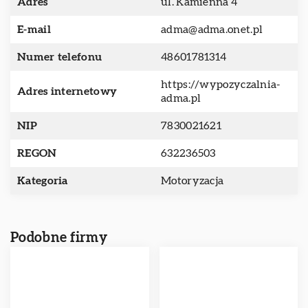
Adres
ul. Kamienna 4
E-mail
adma@adma.onet.pl
Numer telefonu
48601781314
https://wypozyczalnia-
Adres internetowy
adma.pl
NIP
7830021621
REGON
632236503
Kategoria
Motoryzacja
Podobne firmy