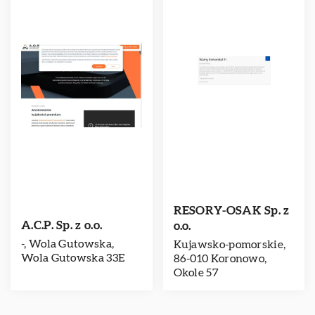
RESORY-OSAK Sp. z
A.C.P. Sp. z o.o.
o.o.
-, Wola Gutowska,
Kujawsko-pomorskie,
Wola Gutowska 33E
86-010 Koronowo,
Okole 57