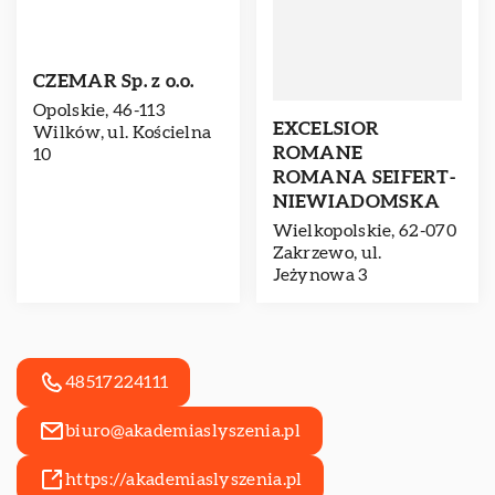
CZEMAR Sp. z o.o.
Opolskie, 46-113
EXCELSIOR
Wilków, ul. Kościelna
ROMANE
10
ROMANA SEIFERT-
NIEWIADOMSKA
Wielkopolskie, 62-070
Zakrzewo, ul.
Jeżynowa 3
48517224111
biuro@akademiaslyszenia.pl
https://akademiaslyszenia.pl