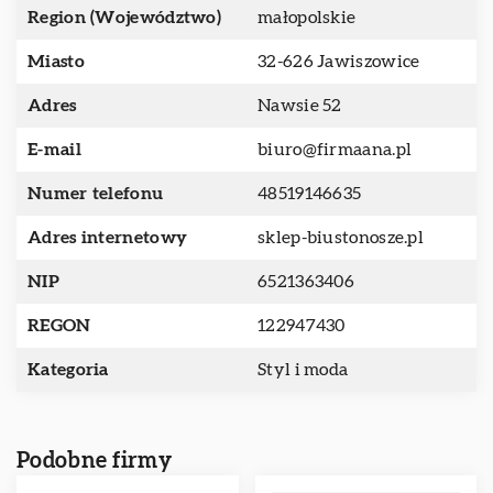
Region (Województwo)
małopolskie
Miasto
32-626 Jawiszowice
Adres
Nawsie 52
E-mail
biuro@firmaana.pl
Numer telefonu
48519146635
Adres internetowy
sklep-biustonosze.pl
NIP
6521363406
REGON
122947430
Kategoria
Styl i moda
Podobne firmy