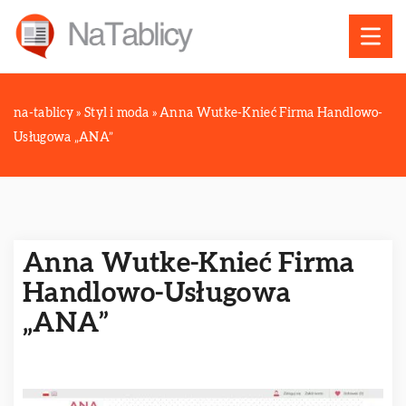
na-tablicy
»
Styl i moda
»
Anna Wutke-Knieć Firma Handlowo-
Usługowa „ANA”
Anna Wutke-Knieć Firma
Handlowo-Usługowa
„ANA”