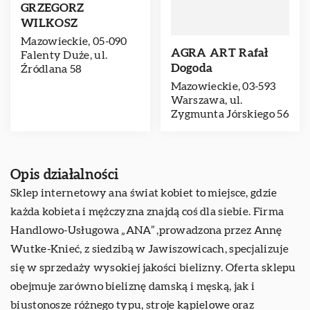
GRZEGORZ
WILKOSZ
Mazowieckie, 05-090
AGRA ART Rafał
Falenty Duże, ul.
Dogoda
Źródlana 58
Mazowieckie, 03-593
Warszawa, ul.
Zygmunta Jórskiego 56
Opis działalności
Sklep internetowy ana świat kobiet to miejsce, gdzie
każda kobieta i mężczyzna znajdą coś dla siebie. Firma
Handlowo-Usługowa „ANA” ,prowadzona przez Annę
Wutke-Knieć, z siedzibą w Jawiszowicach, specjalizuje
się w sprzedaży wysokiej jakości bielizny. Oferta sklepu
obejmuje zarówno bieliznę damską i męską, jak i
biustonosze różnego typu, stroje kąpielowe oraz