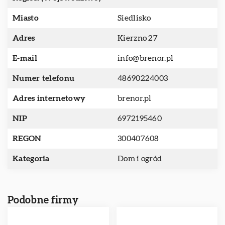
Miasto
Siedlisko
Adres
Kierzno 27
E-mail
info@brenor.pl
Numer telefonu
48690224003
Adres internetowy
brenor.pl
NIP
6972195460
REGON
300407608
Kategoria
Dom i ogród
Podobne firmy