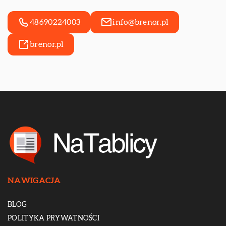
48690224003
info@brenor.pl
brenor.pl
NAWIGACJA
BLOG
POLITYKA PRYWATNOŚCI