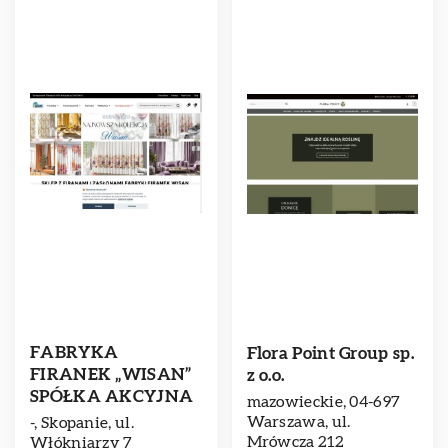
FABRYKA
Flora Point Group sp.
FIRANEK „WISAN”
z o.o.
SPÓŁKA AKCYJNA
mazowieckie, 04-697
Warszawa, ul.
-, Skopanie, ul.
Mrówcza 212
Włókniarzy 7