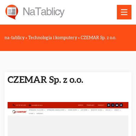
na-tablicy
»
Technologia i komputery
»
CZEMAR Sp. z o.o.
CZEMAR Sp. z o.o.