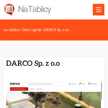
na-tablicy
»
Dom i ogród
»
DARCO Sp. z o.o
DARCO Sp. z o.o