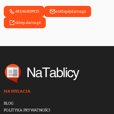
48146809915
esklep@darco.pl
sklep.darco.pl
NAWIGACJA
BLOG
POLITYKA PRYWATNOŚCI