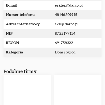
E-mail
esklep@darco.pl
Numer telefonu
48146809915
Adres internetowy
sklep.darco.pl
NIP
8722177114
REGON
691758322
Kategoria
Dom i ogród
Podobne firmy