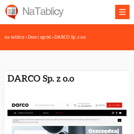
na-tablicy
»
Dom i ogród
»
DARCO Sp. z o.o
DARCO Sp. z o.o