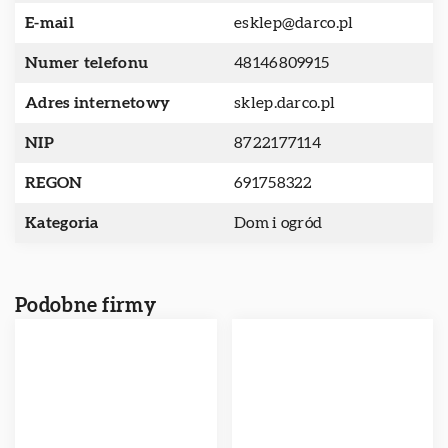
E-mail
esklep@darco.pl
Numer telefonu
48146809915
Adres internetowy
sklep.darco.pl
NIP
8722177114
REGON
691758322
Kategoria
Dom i ogród
Podobne firmy