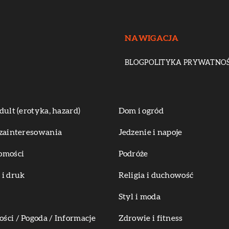
NAWIGACJA
BLOG
POLITYKA PRYWATNOŚ
dult (erotyka, hazard)
Dom i ogród
zainteresowania
Jedzenie i napoje
omości
Podróże
i druk
Religia i duchowość
Styl i moda
ci / Pogoda / Informacje
Zdrowie i fitness