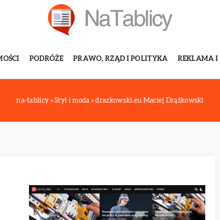
MOŚCI
PODRÓŻE
PRAWO, RZĄD I POLITYKA
REKLAMA I
na-tablicy
»
Styl i moda
»
drazkowski.eu Maciej Drążkowski