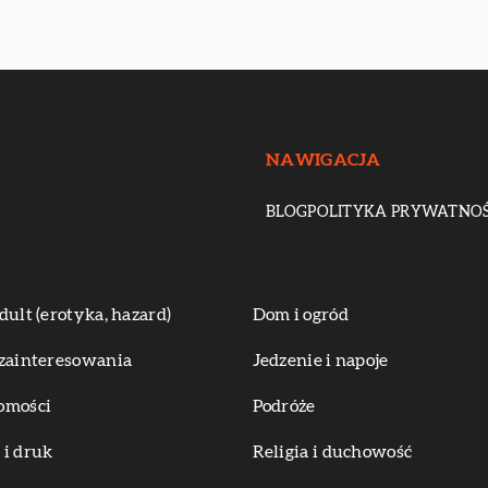
NAWIGACJA
BLOG
POLITYKA PRYWATNOŚ
dult (erotyka, hazard)
Dom i ogród
zainteresowania
Jedzenie i napoje
omości
Podróże
i druk
Religia i duchowość