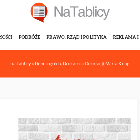
MOŚCI
PODRÓŻE
PRAWO, RZĄD I POLITYKA
REKLAMA I
na-tablicy
»
Dom i ogród
»
Drukarnia Dekoracji Marta Knap