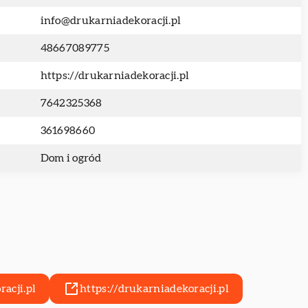
info@drukarniadekoracji.pl
48667089775
https://drukarniadekoracji.pl
7642325368
361698660
Dom i ogród
acji.pl
https://drukarniadekoracji.pl