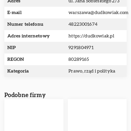
Adres
ul. Jana Sobieskiego 2/3
E-mail
warszawa@dudkowiak.com
Numer telefonu
48223001674
Adres internetowy
https://dudkowiak.pl
NIP
9291804971
REGON
80289165
Kategoria
Prawo, rząd i polityka
Podobne firmy