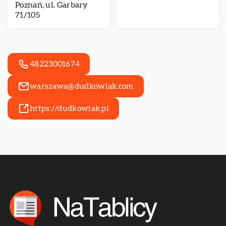
Poznań, ul. Garbary
71/105
48223001674
warszawa@dudkowiak.com
https://dudkowiak.pl