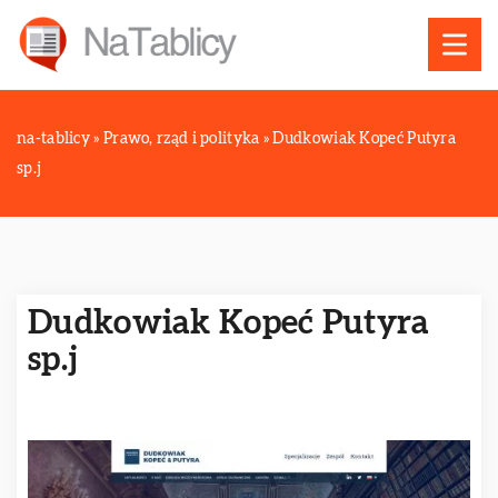
na-tablicy
»
Prawo, rząd i polityka
»
Dudkowiak Kopeć Putyra
sp.j
Dudkowiak Kopeć Putyra
sp.j