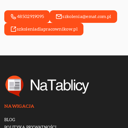
48502919095
szkolenia@emat.com.pl
szkoleniadlapracownikow.pl
NAWIGACJA
BLOG
POLITYKA PRYWATNOŚCI