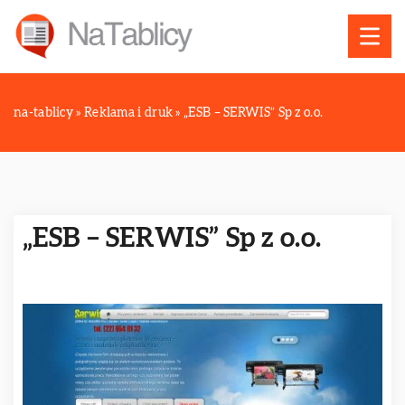
na-tablicy
»
Reklama i druk
»
„ESB – SERWIS” Sp z o.o.
„ESB – SERWIS” Sp z o.o.