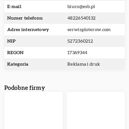
E-mail
biuro@esb.pl
Numer telefonu
48226540132
Adres internetowy
serwisploterow.com
NIP
5272360212
REGON
17369344
Kategoria
Reklama i druk
Podobne firmy