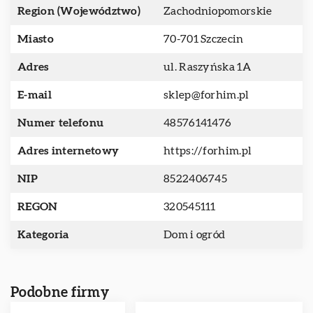
Region (Województwo)
Zachodniopomorskie
Miasto
70-701 Szczecin
Adres
ul. Raszyńska 1A
E-mail
sklep@forhim.pl
Numer telefonu
48576141476
Adres internetowy
https://forhim.pl
NIP
8522406745
REGON
320545111
Kategoria
Dom i ogród
Podobne firmy