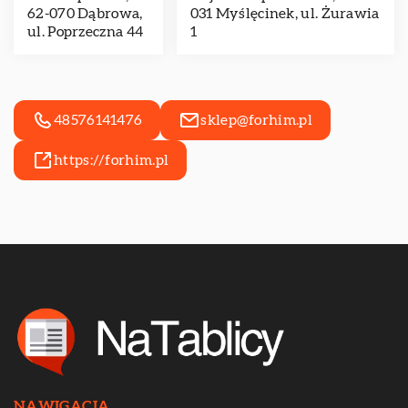
62-070 Dąbrowa,
031 Myślęcinek, ul. Żurawia
ul. Poprzeczna 44
1
48576141476
sklep@forhim.pl
https://forhim.pl
NAWIGACJA