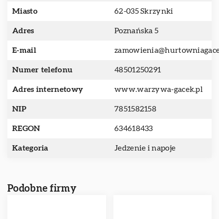
Miasto
62-035 Skrzynki
Adres
Poznańska 5
E-mail
zamowienia@hurtowniagace
Numer telefonu
48501250291
Adres internetowy
www.warzywa-gacek.pl
NIP
7851582158
REGON
634618433
Kategoria
Jedzenie i napoje
Podobne firmy