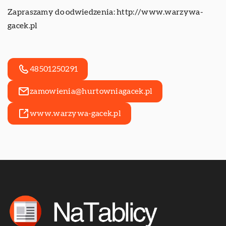
Zapraszamy do odwiedzenia:
http://www.warzywa-
gacek.pl
48501250291
zamowienia@hurtowniagacek.pl
www.warzywa-gacek.pl