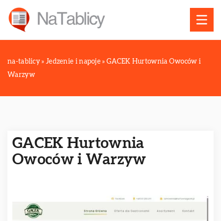
na-tablicy
»
Jedzenie i napoje
»
GACEK Hurtownia Owoców i
Warzyw
GACEK Hurtownia
Owoców i Warzyw