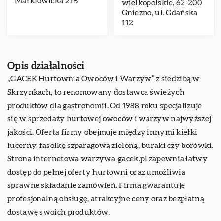
Marklowicka 21B
wielkopolskie, 62-200
Gniezno, ul. Gdańska
112
Opis działalności
„GACEK Hurtownia Owoców i Warzyw” z siedzibą w
Skrzynkach, to renomowany dostawca świeżych
produktów dla gastronomii. Od 1988 roku specjalizuje
się w sprzedaży hurtowej owoców i warzyw najwyższej
jakości. Oferta firmy obejmuje między innymi kiełki
lucerny, fasolkę szparagową zieloną, buraki czy borówki.
Strona internetowa warzywa-gacek.pl zapewnia łatwy
dostęp do pełnej oferty hurtowni oraz umożliwia
sprawne składanie zamówień. Firma gwarantuje
profesjonalną obsługę, atrakcyjne ceny oraz bezpłatną
dostawę swoich produktów.