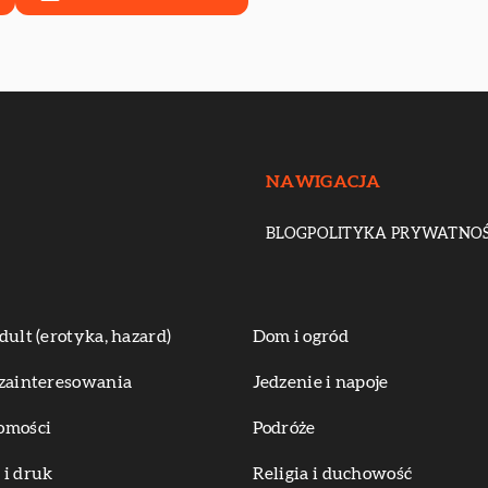
NAWIGACJA
BLOG
POLITYKA PRYWATNOŚ
dult (erotyka, hazard)
Dom i ogród
zainteresowania
Jedzenie i napoje
omości
Podróże
i druk
Religia i duchowość