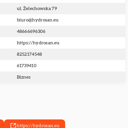
ul. Żelechowska 79
biuro@hydrosan.eu
48666696306
https://hydrosan.eu
8252174548
61739410
Biznes
https://hydrosan.eu