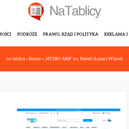
MOŚCI
PODRÓŻE
PRAWO, RZĄD I POLITYKA
REKLAMA I
na-tablicy
»
Biznes
»
„HYDRO-SAN” s.c. Paweł i Łukasz Więsek