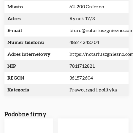
Miasto
62-200 Gniezno
Adres
Rynek 17/3
E-mail
biuro@notariuszgniezno.co
Numer telefonu
48614242704
Adres internetowy
https://notariuszgniezno.co
NIP
7811712821
REGON
361572604
Kategoria
Prawo, rząd i polityka
Podobne firmy