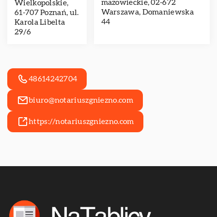
mazowieckie, 02-672
Wielkopolskie,
Warszawa, Domaniewska
61-707 Poznań, ul.
44
Karola Libelta
29/6
48614242704
biuro@notariuszgniezno.com
https://notariuszgniezno.com