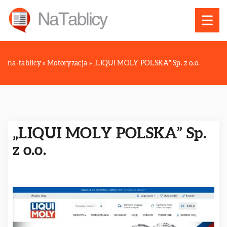
na-tablicy
»
Motoryzacja
»
„LIQUI MOLY POLSKA” Sp. z o.o.
„LIQUI MOLY POLSKA” Sp.
z o.o.