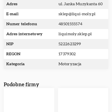
Adres
ul. Janka Muzykanta 60
E-mail
sklep@liqui-moly.pl
Numer telefonu
48501555574
Adres internetowy
liquimoly.sklep.pl
NIP
5222623299
REGON
17379302
Kategoria
Motoryzacja
Podobne firmy