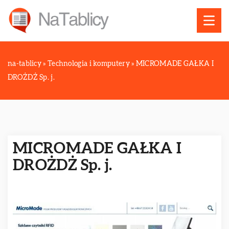
na-tablicy
»
Technologia i komputery
»
MICROMADE GAŁKA I
DROŻDŻ Sp. j.
MICROMADE GAŁKA I
DROŻDŻ Sp. j.