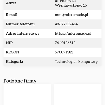
ul. Henryka
Adres
Wieniawskiego 16
E-mail
mm@micromade.pl
Numer telefonu
48672132414
Adres internetowy
https://micromade.pl
NIP
7640126512
REGON
570071381
Kategoria
Technologia i komputery
Podobne firmy