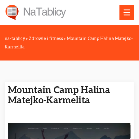
na-tablicy
»
Zdrowie i fitness
»
Mountain Camp Halina Matejko-
Karmelita
Mountain Camp Halina
Matejko-Karmelita