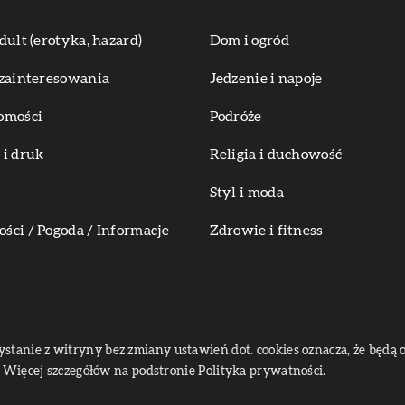
dult (erotyka, hazard)
Dom i ogród
zainteresowania
Jedzenie i napoje
omości
Podróże
i druk
Religia i duchowość
Styl i moda
ci / Pogoda / Informacje
Zdrowie i fitness
zystanie z witryny bez zmiany ustawień dot. cookies oznacza, że bę
Więcej szczegółów na podstronie
Polityka prywatności
.