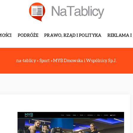
MOŚCI
PODRÓŻE
PRAWO, RZĄD I POLITYKA
REKLAMA I
na-tablicy
»
Sport
»
MYB Dmowska i Wspólnicy Sp.J.