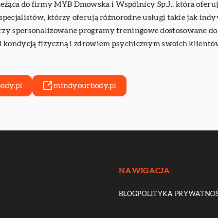
ąca do firmy MYB Dmowska i Wspólnicy Sp.J., która oferuj
ecjalistów, którzy oferują różnorodne usługi takie jak indy
zy spersonalizowane programy treningowe dostosowane do c
d kondycją fizyczną i zdrowiem psychicznym swoich klientó
ody.pl
mindyourbody.pl
NAWIGACJA
BLOG
POLITYKA PRYWATNOŚ