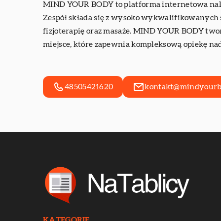
MIND YOUR BODY to platforma internetowa należ
Zespół składa się z wysoko wykwalifikowanych sp
fizjoterapię oraz masaże. MIND YOUR BODY twor
miejsce, które zapewnia kompleksową opiekę na
48505421620
kontakt@mindyourb
KATEGORIE