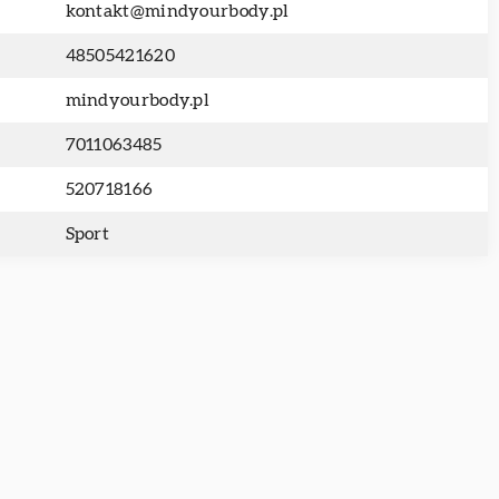
kontakt@mindyourbody.pl
48505421620
mindyourbody.pl
7011063485
520718166
Sport