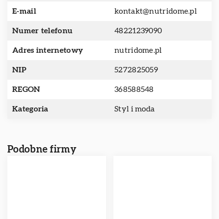
E-mail
kontakt@nutridome.pl
Numer telefonu
48221239090
Adres internetowy
nutridome.pl
NIP
5272825059
REGON
368588548
Kategoria
Styl i moda
Podobne firmy