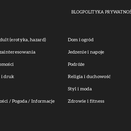
BLOG
POLITYKA PRYWATNOŚ
dult (erotyka, hazard)
Dom i ogród
zainteresowania
Jedzenie i napoje
omości
Podróże
i druk
Religia i duchowość
Styl i moda
ci / Pogoda / Informacje
Zdrowie i fitness