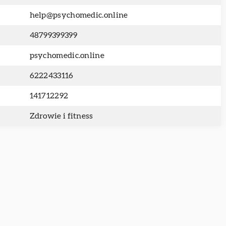
help@psychomedic.online
48799399399
psychomedic.online
6222433116
141712292
Zdrowie i fitness