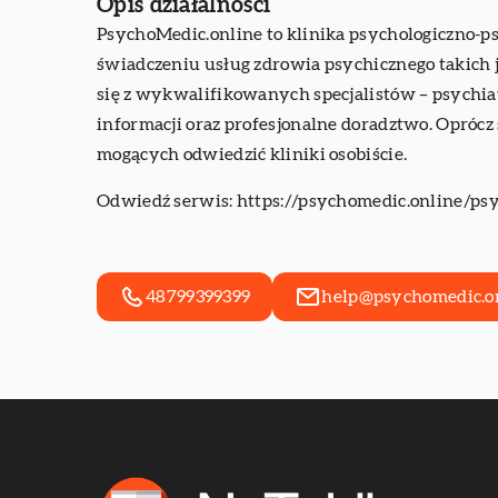
Opis działalności
PsychoMedic.online to klinika psychologiczno-p
świadczeniu usług zdrowia psychicznego takich j
się z wykwalifikowanych specjalistów – psychia
informacji oraz profesjonalne doradztwo. Oprócz
mogących odwiedzić kliniki osobiście.
Odwiedź serwis:
https://psychomedic.online/ps
48799399399
help@psychomedic.o