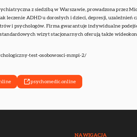
sychiatryczna z siedzibą w Warszawie, prowadzona przez Mich
ak leczenie ADHD u dorosłych i dzieci, depresji, uzależnień
trów i psychologów. Firma gwarantuje indywidualne podejści
 standardowych wizyt stacjonarnych oferują także wideokonsu
ychologiczny-test-osobowosci-mmpi-2/
nline
psychomedic.online
NAWIGACJA