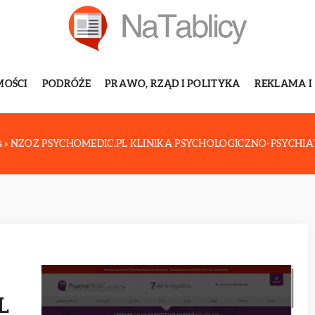
MOŚCI
PODRÓŻE
PRAWO, RZĄD I POLITYKA
REKLAMA I
s
»
NZOZ PSYCHOMEDIC.PL KLINIKA PSYCHOLOGICZNO-PSYCHIAT
L