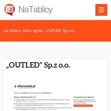
na-tablicy
»
Dom i ogród
»
„OUTLED” Sp.z o.o.
„OUTLED” Sp.z o.o.