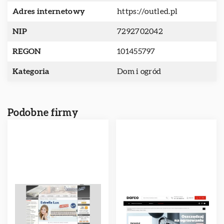
Adres internetowy
https://outled.pl
NIP
7292702042
REGON
101455797
Kategoria
Dom i ogród
Podobne firmy