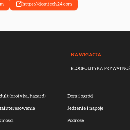
om
https://domtech24.com
NAWIGACJA
BLOG
POLITYKA PRYWATNOŚ
dult (erotyka, hazard)
Dom i ogród
zainteresowania
Jedzenie i napoje
omości
Podróże