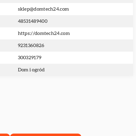
sklep@domtech24.com
48531489400
https://domtech24.com
9231360826
300329179
Dom i ogród