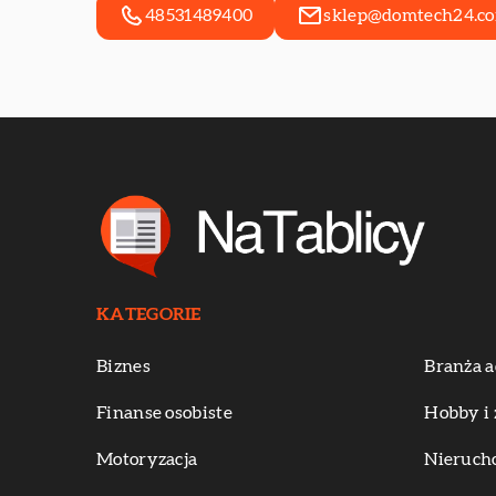
48531489400
sklep@domtech24.c
KATEGORIE
Biznes
Branża a
Finanse osobiste
Hobby i 
Motoryzacja
Nieruch