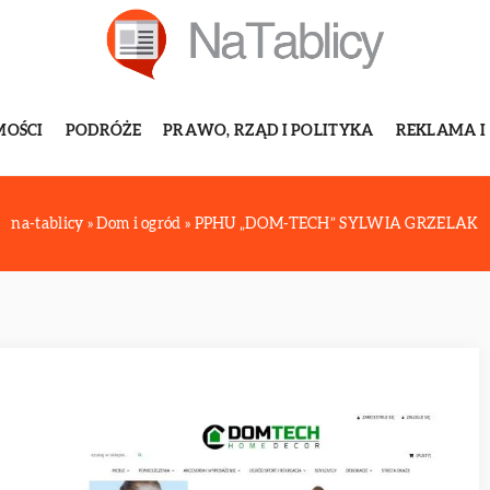
MOŚCI
PODRÓŻE
PRAWO, RZĄD I POLITYKA
REKLAMA I
na-tablicy
»
Dom i ogród
»
PPHU „DOM-TECH” SYLWIA GRZELAK