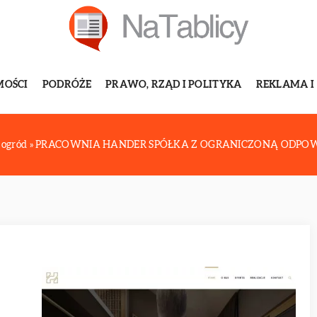
MOŚCI
PODRÓŻE
PRAWO, RZĄD I POLITYKA
REKLAMA I
 ogród
»
PRACOWNIA HANDER SPÓŁKA Z OGRANICZONĄ ODPOW