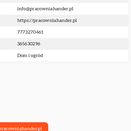
info@pracowniahander.pl
https://pracowniahander.pl
7773270461
365630296
Dom i ogród
/pracowniahander.pl