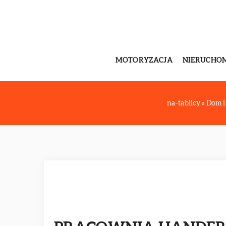
MOTORYZACJA
NIERUCHO
na-tablicy
»
Dom i