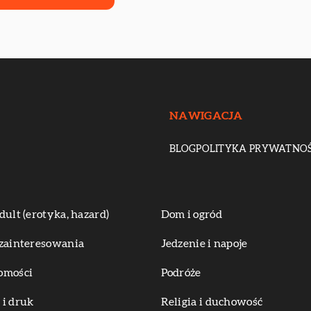
NAWIGACJA
BLOG
POLITYKA PRYWATNOŚ
dult (erotyka, hazard)
Dom i ogród
zainteresowania
Jedzenie i napoje
omości
Podróże
i druk
Religia i duchowość