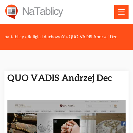
na-tablicy
»
Religia i duchowość
»
QUO VADIS Andrzej Dec
QUO VADIS Andrzej Dec