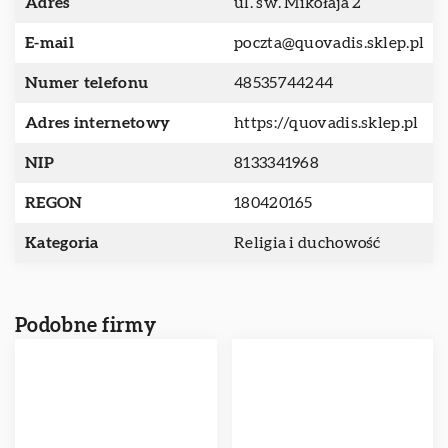
Adres
ul. św. Mikołaja 2
E-mail
poczta@quovadis.sklep.pl
Numer telefonu
48535744244
Adres internetowy
https://quovadis.sklep.pl
NIP
8133341968
REGON
180420165
Kategoria
Religia i duchowość
Podobne firmy