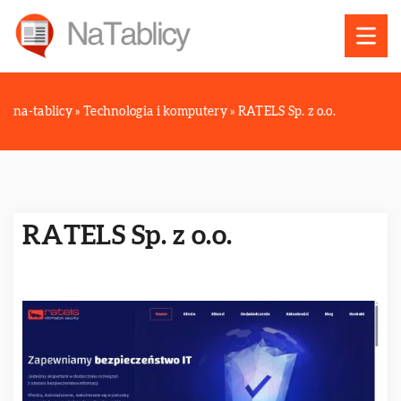
na-tablicy
»
Technologia i komputery
»
RATELS Sp. z o.o.
RATELS Sp. z o.o.