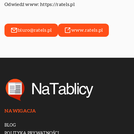
Odwiedź www:
https://ratels.pl
biuro@ratels.pl
www.ratels.pl
NAWIGACJA
BLOG
POLITYKA PRYWATNOŚCI