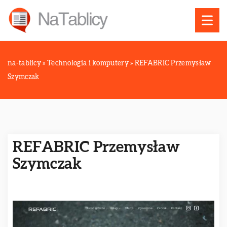
na-tablicy
»
Technologia i komputery
»
REFABRIC Przemysław
Szymczak
REFABRIC Przemysław
Szymczak