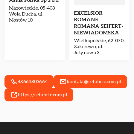
Asma Polska Sp z o.o.
Mazowieckie, 05-408
EXCELSIOR
Wola Ducka, ul.
ROMANE
Mostów 10
ROMANA SEIFERT-
NIEWIADOMSKA
Wielkopolskie, 62-070
Zakrzewo, ul.
Jeżynowa 3
48663803664
kontakt@refabric.com.pl
https://refabric.com.pl