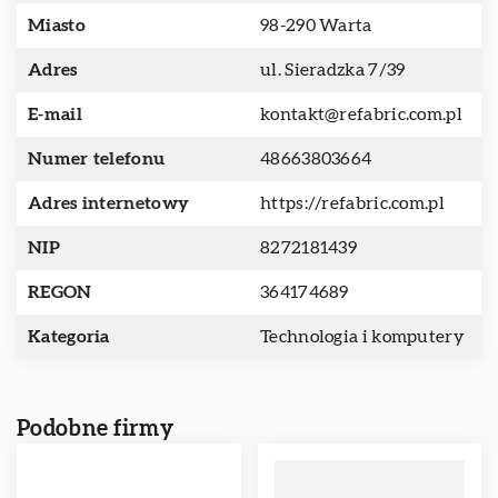
Miasto
98-290 Warta
Adres
ul. Sieradzka 7/39
E-mail
kontakt@refabric.com.pl
Numer telefonu
48663803664
Adres internetowy
https://refabric.com.pl
NIP
8272181439
REGON
364174689
Kategoria
Technologia i komputery
Podobne firmy