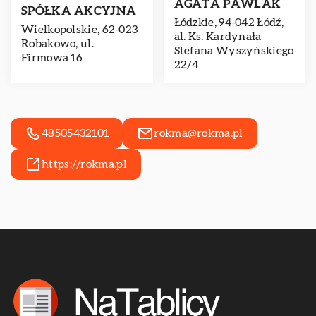
AGATA PAWLAK
SPÓŁKA AKCYJNA
Łódzkie, 94-042 Łódź,
Wielkopolskie, 62-023
al. Ks. Kardynała
Robakowo, ul.
Stefana Wyszyńskiego
Firmowa 16
22/4
48505432101
rokma@rokma.pl
https://rokma.pl