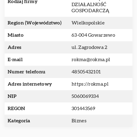
Rodzaj firmy
DZIAŁALNOŚĆ
GOSPODARCZĄ
Region (Województwo)
Wielkopolskie
Miasto
63-004 Gowarzewo
Adres
ul. Zagrodowa 2
E-mail
rokma@rokma.pl
Numer telefonu
48505432101
Adres internetowy
https://rokma.pl
NIP
5060069334
REGON
301443569
Kategoria
Biznes