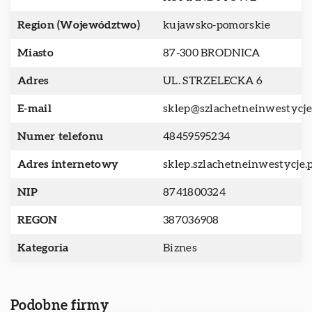
Region (Województwo)
kujawsko-pomorskie
Miasto
87-300 BRODNICA
Adres
UL. STRZELECKA 6
E-mail
sklep@szlachetneinwestycje
Numer telefonu
48459595234
Adres internetowy
sklep.szlachetneinwestycje.
NIP
8741800324
REGON
387036908
Kategoria
Biznes
Podobne firmy