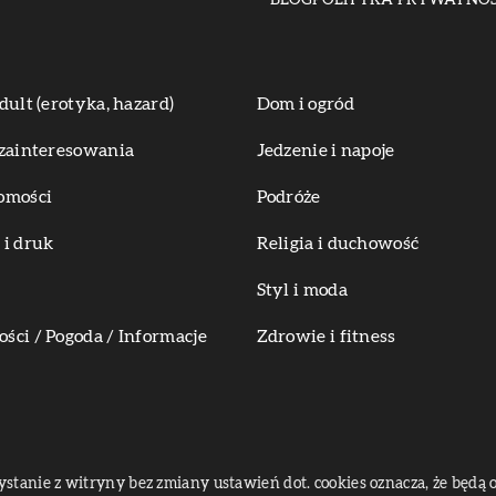
BLOG
POLITYKA PRYWATNOŚ
dult (erotyka, hazard)
Dom i ogród
zainteresowania
Jedzenie i napoje
omości
Podróże
i druk
Religia i duchowość
Styl i moda
ci / Pogoda / Informacje
Zdrowie i fitness
zystanie z witryny bez zmiany ustawień dot. cookies oznacza, że bę