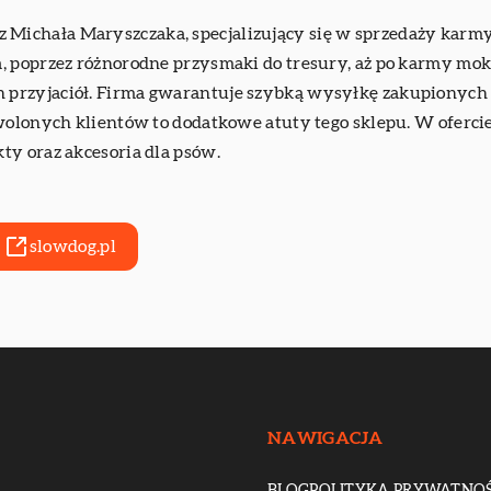
 Michała Maryszczaka, specjalizujący się w sprzedaży karmy
, poprzez różnorodne przysmaki do tresury, aż po karmy mokr
przyjaciół. Firma gwarantuje szybką wysyłkę zakupionych
wolonych klientów to dodatkowe atuty tego sklepu. W ofercie 
ty oraz akcesoria dla psów.
slowdog.pl
NAWIGACJA