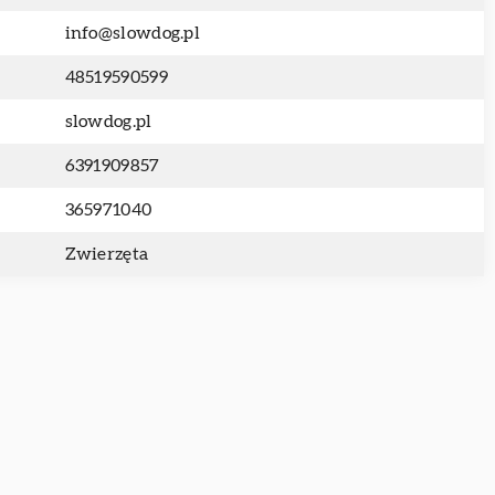
info@slowdog.pl
48519590599
slowdog.pl
6391909857
365971040
Zwierzęta