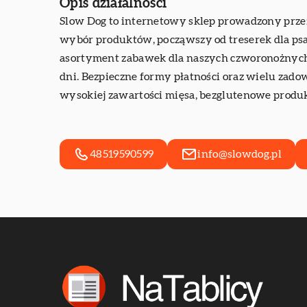
Opis działalności
Slow Dog
to internetowy sklep prowadzony przez
wybór produktów, począwszy od treserek dla psa
asortyment zabawek dla naszych czworonożnych 
dni. Bezpieczne formy płatności oraz wielu zado
wysokiej zawartości mięsa, bezglutenowe produk
48519590599
info@slowdog.pl