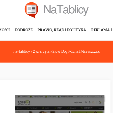
MOŚCI
PODRÓŻE
PRAWO, RZĄD I POLITYKA
REKLAMA I
na-tablicy
»
Zwierzęta
»
Slow Dog Michał Maryszczak