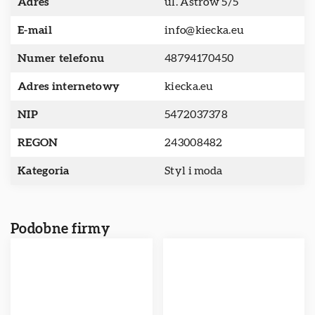
Adres
ul. Astrów 5/5
E-mail
info@kiecka.eu
Numer telefonu
48794170450
Adres internetowy
kiecka.eu
NIP
5472037378
REGON
243008482
Kategoria
Styl i moda
Podobne firmy