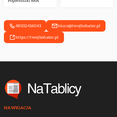
Popiełuszki 88A
48502416043
biuro@twojbohater.pl
https://twojbohater.pl
NAWIGACJA