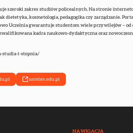
e szeroki zakres studiów policealnych. Na stronie internet
ak dietetyka, kosmetologia, pedagogika czy zarządzanie. Po
wo Uczelnia gwarantuje studentom wiele przywilejów – od d
walifikowana kadra naukowo-dydaktyczna oraz nowoczesne 
-studia-i-stopnia/
u.pl
usmbm.edu.pl
NAWIGACJA