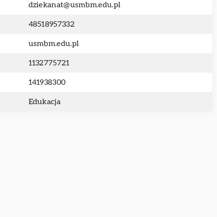
dziekanat@usmbm.edu.pl
48518957332
usmbm.edu.pl
1132775721
141938300
Edukacja