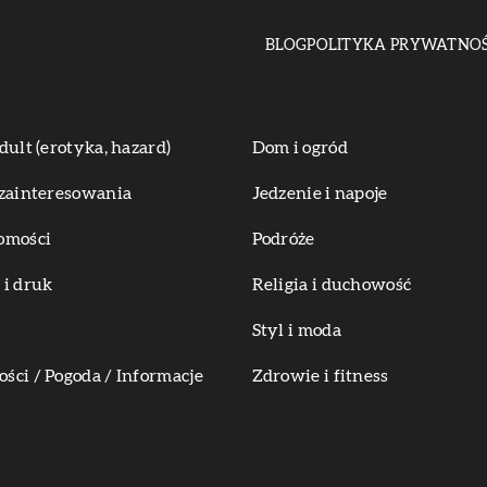
BLOG
POLITYKA PRYWATNOŚ
dult (erotyka, hazard)
Dom i ogród
zainteresowania
Jedzenie i napoje
omości
Podróże
i druk
Religia i duchowość
Styl i moda
ci / Pogoda / Informacje
Zdrowie i fitness