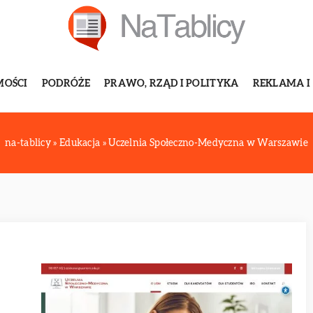
MOŚCI
PODRÓŻE
PRAWO, RZĄD I POLITYKA
REKLAMA I
na-tablicy
»
Edukacja
»
Uczelnia Społeczno-Medyczna w Warszawie