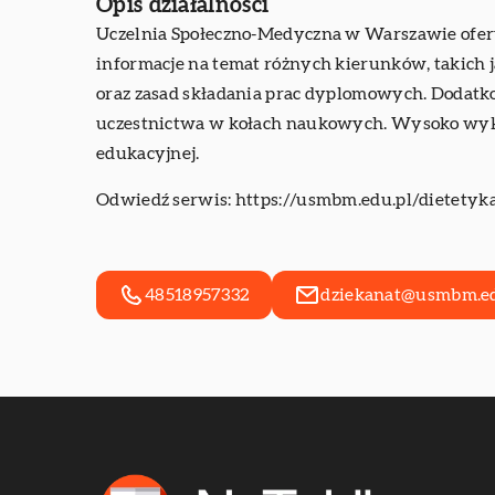
Opis działalności
Uczelnia Społeczno-Medyczna w Warszawie oferuj
informacje na temat różnych kierunków, takich j
oraz zasad składania prac dyplomowych. Dodatko
uczestnictwa w kołach naukowych. Wysoko wyk
edukacyjnej.
Odwiedź serwis:
https://usmbm.edu.pl/dietetyka
48518957332
dziekanat@usmbm.ed