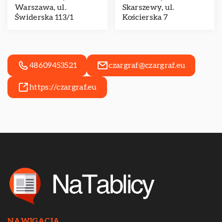
Warszawa, ul.
Skarszewy, ul.
Świderska 113/1
Kościerska 7
48609453521
czargraf@czargraf.eu
https://czargraf.eu
NAWIGACJA