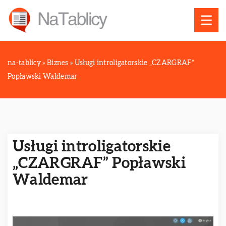
na-tablicy
»
Biznes
»
Usługi introligatorskie „CZARGRAF”
Popławski Waldemar
Usługi introligatorskie
„CZARGRAF” Popławski
Waldemar