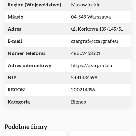
Region (Województwo)
Mazowieckie
Miasto
04-549 Warszawa
Adres
ul. Korkowa 139/145/51
E-mail
czargraf@czargraf.eu
Numer telefonu
48609453521
Adres internetowy
https://czargraf.eu
NIP
5441434598
REGON
200214396
Kategoria
Biznes
Podobne firmy