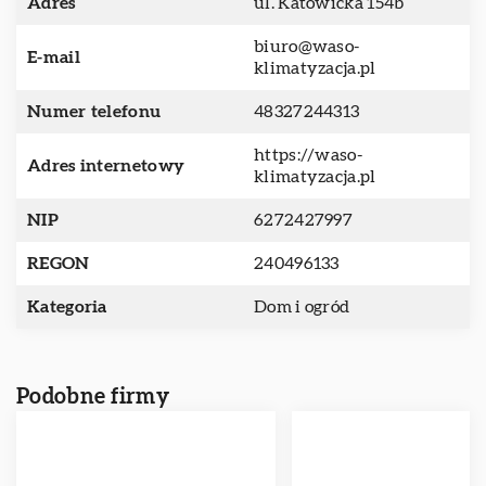
Adres
ul. Katowicka 154b
biuro@waso-
E-mail
klimatyzacja.pl
Numer telefonu
48327244313
https://waso-
Adres internetowy
klimatyzacja.pl
NIP
6272427997
REGON
240496133
Kategoria
Dom i ogród
Podobne firmy