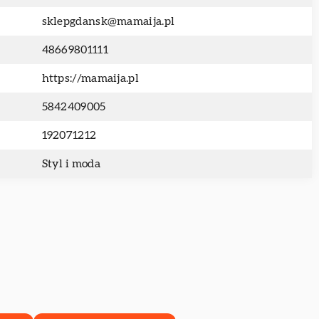
sklepgdansk@mamaija.pl
48669801111
https://mamaija.pl
5842409005
192071212
Styl i moda