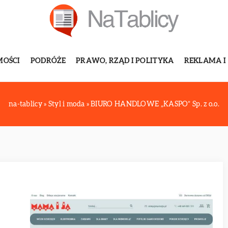
MOŚCI
PODRÓŻE
PRAWO, RZĄD I POLITYKA
REKLAMA I
na-tablicy
»
Styl i moda
»
BIURO HANDLOWE „KASPO” Sp. z o.o.