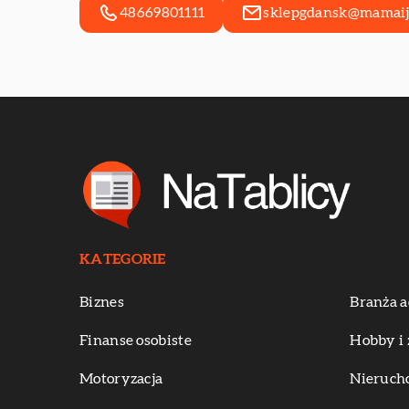
48669801111
sklepgdansk@mamaij
KATEGORIE
Biznes
Branża a
Finanse osobiste
Hobby i 
Motoryzacja
Nieruch