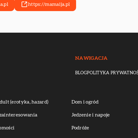
a.pl
https://mamaija.pl
NAWIGACJA
BLOG
POLITYKA PRYWATNOŚ
dult (erotyka, hazard)
Dom i ogród
zainteresowania
Jedzenie i napoje
omości
Podróże