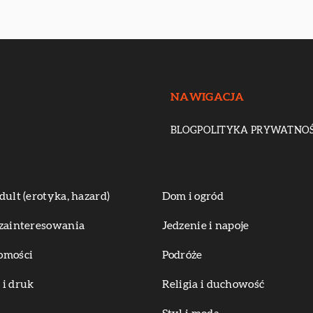
NAWIGACJA
BLOG
POLITYKA PRYWATNOŚ
dult (erotyka, hazard)
Dom i ogród
zainteresowania
Jedzenie i napoje
omości
Podróże
i druk
Religia i duchowość