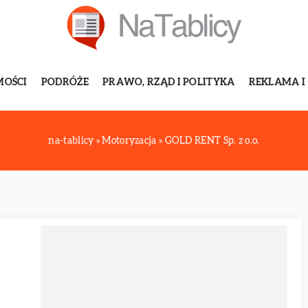
MOŚCI
PODRÓŻE
PRAWO, RZĄD I POLITYKA
REKLAMA I
na-tablicy
»
Motoryzacja
»
GOLD RENT Sp. z o.o.