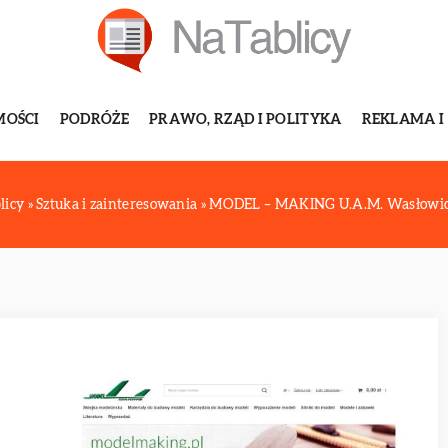
MOŚCI
PODRÓŻE
PRAWO, RZĄD I POLITYKA
REKLAMA I
licy
»
Sztuka i zainteresowania
»
MODEL – MAKING U.A.M. Wasłowicz 