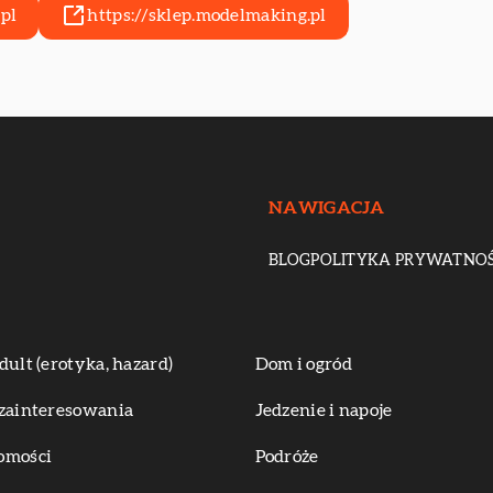
pl
https://sklep.modelmaking.pl
NAWIGACJA
BLOG
POLITYKA PRYWATNOŚ
dult (erotyka, hazard)
Dom i ogród
zainteresowania
Jedzenie i napoje
omości
Podróże