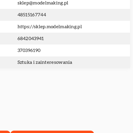
sklep@modelmaking.pl
48515167744
https://sklep.modelmaking.pl
6842043941
370396190
Sztuka i zainteresowania