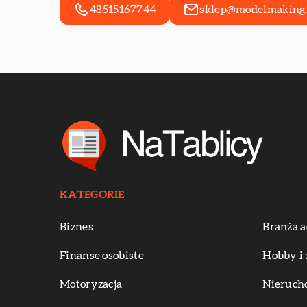
48515167744
sklep@modelmaking.
KATEGORIE
Biznes
Branża a
Finanse osobiste
Hobby i 
Motoryzacja
Nieruch