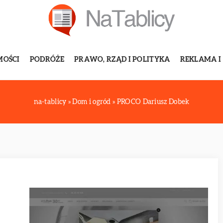
MOŚCI
PODRÓŻE
PRAWO, RZĄD I POLITYKA
REKLAMA I
na-tablicy
»
Dom i ogród
»
PROCO Dariusz Dobek