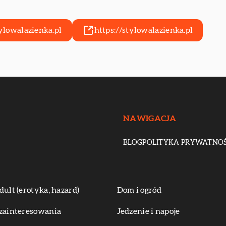
ylowalazienka.pl
https://stylowalazienka.pl
NAWIGACJA
BLOG
POLITYKA PRYWATNOŚ
dult (erotyka, hazard)
Dom i ogród
zainteresowania
Jedzenie i napoje