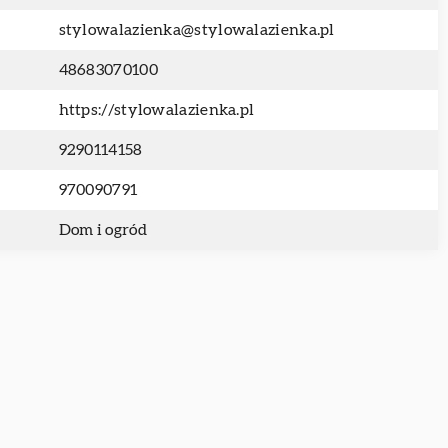
stylowalazienka@stylowalazienka.pl
48683070100
https://stylowalazienka.pl
9290114158
970090791
Dom i ogród