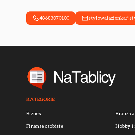
48683070100
stylowalazienka@st
KATEGORIE
Biznes
Branża a
Finanse osobiste
Hobby i 