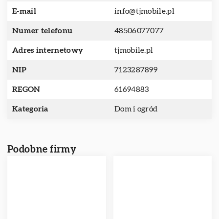
E-mail
info@tjmobile.pl
Numer telefonu
48506077077
Adres internetowy
tjmobile.pl
NIP
7123287899
REGON
61694883
Kategoria
Dom i ogród
Podobne firmy