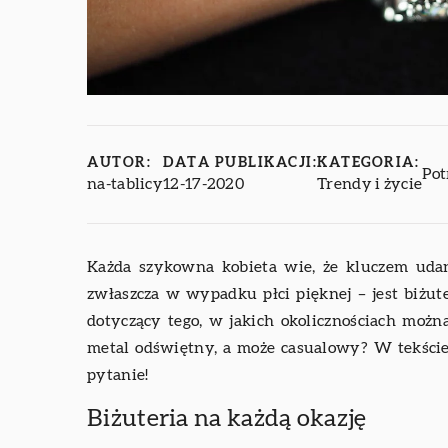
AUTOR:
DATA PUBLIKACJI:
KATEGORIA:
Pot
na-tablicy
12-17-2020
Trendy i życie
Każda szykowna kobieta wie, że kluczem udane
zwłaszcza w wypadku płci pięknej – jest biżute
dotyczący tego, w jakich okolicznościach możn
metal odświętny, a może casualowy? W tekście,
pytanie!
Biżuteria na każdą okazję