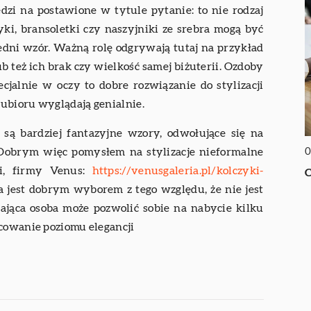
dzi na postawione w tytule pytanie: to nie rodzaj
yki, bransoletki czy naszyjniki ze srebra mogą być
iedni wzór. Ważną rolę odgrywają tutaj na przykład
b też ich brak czy wielkość samej biżuterii. Ozdoby
ecjalnie w oczy to dobre rozwiązanie do stylizacji
ubioru wyglądają genialnie.
są bardziej fantazyjne wzory, odwołujące się na
0
Dobrym więc pomysłem na stylizacje nieformalne
ci, firmy Venus:
https://venusgaleria.pl/kolczyki-
C
ia jest dobrym wyborem z tego względu, że nie jest
biająca osoba może pozwolić sobie na nabycie kilku
icowanie poziomu elegancji