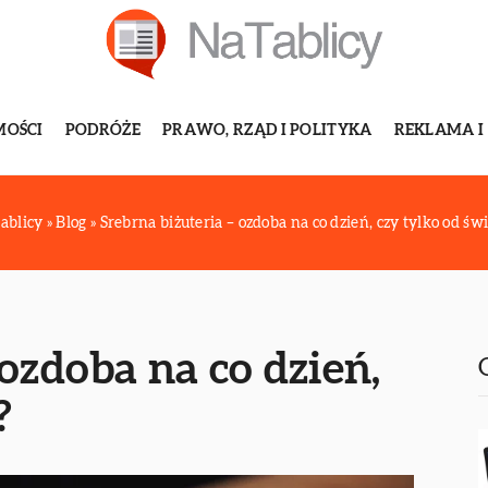
MOŚCI
PODRÓŻE
PRAWO, RZĄD I POLITYKA
REKLAMA I
ablicy
»
Blog
»
Srebrna biżuteria – ozdoba na co dzień, czy tylko od św
 ozdoba na co dzień,
?