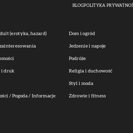
BLOG
POLITYKA PRYWATNOŚ
dult (erotyka, hazard)
Dom i ogród
zainteresowania
Jedzenie i napoje
omości
Podróże
i druk
Religia i duchowość
Styl i moda
ci / Pogoda / Informacje
Zdrowie i fitness