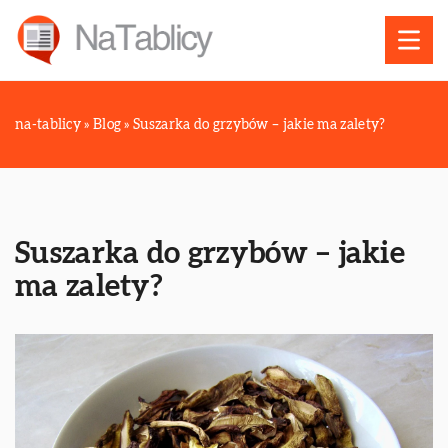
na-tablicy
»
Blog
»
Suszarka do grzybów – jakie ma zalety?
Suszarka do grzybów – jakie
ma zalety?