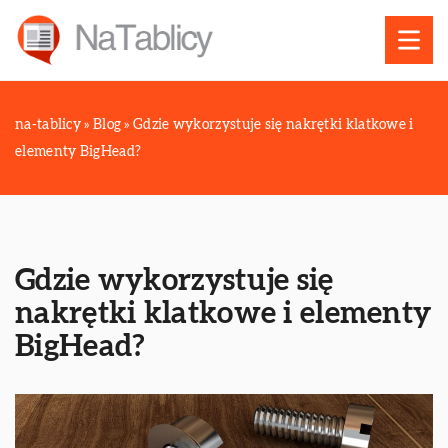
na-tablicy
»
Blog
»
Gdzie wykorzystuje się nakrętki klatkowe i
elementy BigHead?
Gdzie wykorzystuje się
nakrętki klatkowe i elementy
BigHead?