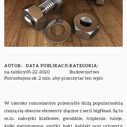
AUTOR:
DATA PUBLIKACJI:
KATEGORIA:
na-tablicy
05-22-2020
Budownictwo
Potrzebujesz ok. 2 min. aby przeczytać ten wpis
W szeroko rozumianym przemyśle dużą popularnością
cieszą się obecnie elementy złączne z serii bigHead. Są to
m.in. nakrętki klatkowe, gwoździe, trzpienie, tuleje,
kołki gwintowane, szpilki, haki, kabłąki oraz uchwyty