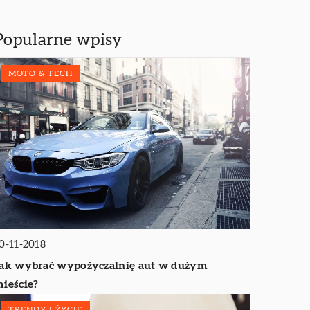
Popularne wpisy
MOTO & TECH
0-11-2018
ak wybrać wypożyczalnię aut w dużym
ieście?
TRENDY I ŻYCIE