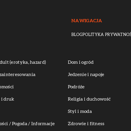
NAWIGACJA
BLOG
POLITYKA PRYWATNOŚ
dult (erotyka, hazard)
Dom i ogród
zainteresowania
Jedzenie i napoje
omości
Podróże
i druk
Religia i duchowość
Styl i moda
ci / Pogoda / Informacje
Zdrowie i fitness