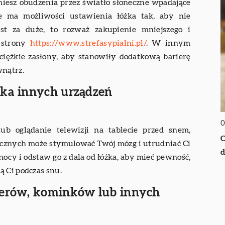
kniesz obudzenia przez światło słoneczne wpadające
e ma możliwości ustawienia łóżka tak, aby nie
st za duże, to rozważ zakupienie mniejszego i
e strony
https://www.strefasypialni.pl/
. W innym
ciężkie zasłony, aby stanowiły dodatkową barierę
wnątrz.
żka innych urządzeń
0
ub oglądanie telewizji na tablecie przed snem,
O
icznych może stymulować Twój mózg i utrudniać Ci
 nocy i odstaw go z dala od łóżka, aby mieć pewność,
ą Ci podczas snu.
yferów, kominków lub innych