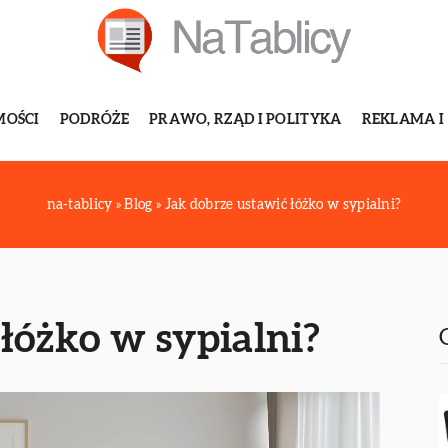
MOŚCI
PODRÓŻE
PRAWO, RZĄD I POLITYKA
REKLAMA I
na-tablicy
»
Blog
»
Jak dobrze ustawić łóżko w sypialni?
łóżko w sypialni?