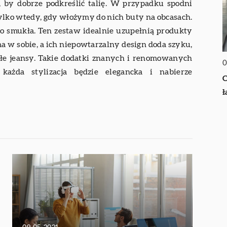
, by dobrze podkreślić talię. W przypadku spodni
ylko wtedy, gdy włożymy do nich buty na obcasach.
dzo smukła. Ten zestaw idealnie uzupełnią produkty
a w sobie, a ich niepowtarzalny design doda szyku,
kłe jeansy. Takie dodatki znanych i renomowanych
0
 każda stylizacja będzie elegancka i nabierze
C
ł