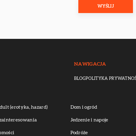
NAWIGACJA
BLOG
POLITYKA PRYWATNOŚ
dult (erotyka, hazard)
Dom i ogród
zainteresowania
Jedzenie i napoje
omości
Podróże