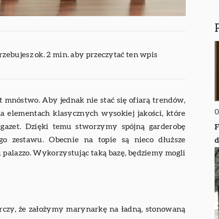
rzebujesz ok. 2 min. aby przeczytać ten wpis
 mnóstwo. Aby jednak nie stać się ofiarą trendów,
0
 elementach klasycznych wysokiej jakości, które
 gazet. Dzięki temu stworzymy spójną garderobę
F
go zestawu. Obecnie na topie są nieco dłuższe
d
 palazzo. Wykorzystując taką bazę, będziemy mogli
arczy, że założymy marynarkę na ładną, stonowaną