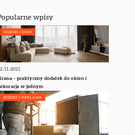
Popularne wpisy
OGRÓD I DOM
2-11-2021
irana – praktyczny dodatek do okien i
ekoracja w jednym
BIZNES I REKLAMA