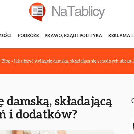
MOŚCI
PODRÓŻE
PRAWO, RZĄD I POLITYKA
REKLAMA I
»
Blog
»
Jak ułożyć stylizację damską, składającą się z modnych ubrań
ję damską, składającą
ń i dodatków?