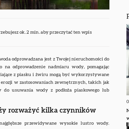
rzebujesz ok. 2 min. aby przeczytać ten wpis
woda odprowadzana jest z Twojej nieruchomości do
 to na odprowadzenie nadmiaru wody, pomagając
niające z piasku i żwiru mogą być wykorzystywane
erozji w zastosowaniach zewnętrznych, takich jak
y do usuwania wody z podłoża piaskowego lub
0
eży rozważyć kilka czynników
N
w
najgłębsze przewidywane wysokie lustro wody.