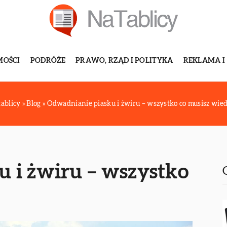
MOŚCI
PODRÓŻE
PRAWO, RZĄD I POLITYKA
REKLAMA I
tablicy
»
Blog
»
Odwadnianie piasku i żwiru – wszystko co musisz wied
 i żwiru – wszystko