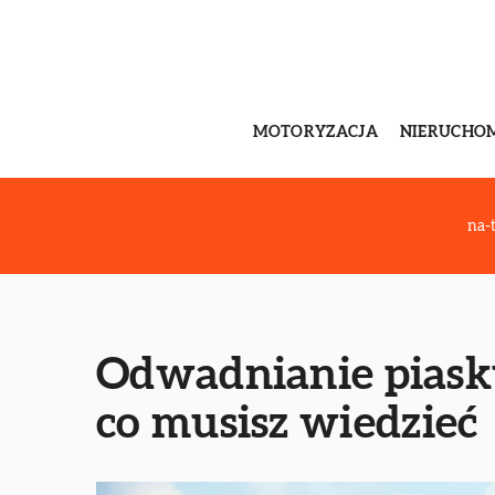
MOTORYZACJA
NIERUCHO
na-
Odwadnianie piasku
co musisz wiedzieć