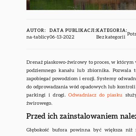
AUTOR:
DATA PUBLIKACJI:
KATEGORIA:
Pot
na-tablicy
06-13-2022
Bez kategorii
Drenaż piaskowo-żwirowy to proces, w którym 
podziemnego kanału lub zbiornika. Pozwala
zapobiegać powodziom i erozji. Systemy odwad
do odprowadzania wód opadowych lub kontroli 
parkingi i drogi.
Odwadniacz do piasku
służ
żwirowego.
Przed ich zainstalowaniem nal
Głębokość bufora powinna być większa niż 