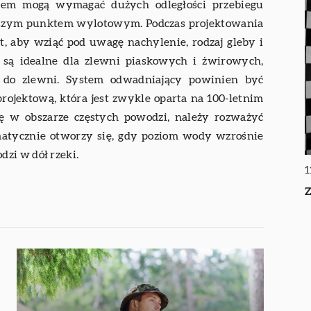
niem mogą wymagać dużych odległości przebiegu
ższym punktem wylotowym. Podczas projektowania
, aby wziąć pod uwagę nachylenie, rodzaj gleby i
e są idealne dla zlewni piaskowych i żwirowych,
ć do zlewni. System odwadniający powinien być
rojektową, która jest zwykle oparta na 100-letnim
ię w obszarze częstych powodzi, należy rozważyć
matycznie otworzy się, gdy poziom wody wzrośnie
zi w dół rzeki.
1
Z