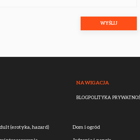
NAWIGACJA
BLOG
POLITYKA PRYWATNOŚ
dult (erotyka, hazard)
Dom i ogród