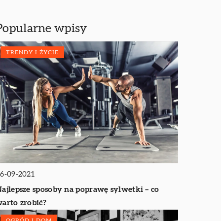
Popularne wpisy
TRENDY I ŻYCIE
6-09-2021
ajlepsze sposoby na poprawę sylwetki – co
arto zrobić?
OGRÓD I DOM