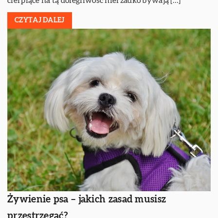
cierpiące na tą dolegliwość nierzadko bywają […]
CZYTAJ DALEJ
Żywienie psa – jakich zasad musisz
przestrzegać?